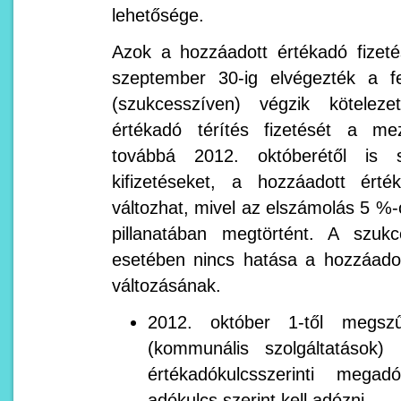
lehetősége.
Azok a hozzáadott értékadó fizeté
szeptember 30-ig elvégezték a fe
(szukcesszíven) végzik kötelez
értékadó térítés fizetését a me
továbbá 2012. októberétől is s
kifizetéseket, a hozzáadott ért
változhat, mivel az elszámolás 5 %-o
pillanatában megtörtént. A szukc
esetében nincs hatása a hozzáado
változásának.
2012. október 1-től megszű
(kommunális szolgáltatások
értékadókulcsszerinti mega
adókulcs szerint kell adózni.