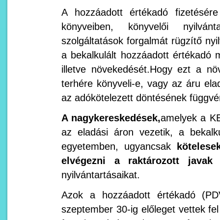
A hozzáadott értékadó fizetésére 
könyveiben, könyvelői nyilvá
szolgáltatások forgalmát rügzítő ny
a bekalkulált hozzáadott értékadó 
illetve növekedését.Hogy ezt a nö
terhére könyveli-e, vagy az áru ela
az adókötelezett döntésének függvé
A nagykereskedések,
amelyek a KE
az eladási áron vezetik, a bekalk
egyetemben, ugyancsak
kötelese
elvégezni a raktározott javak 
nyilvántartásaikat.
Azok a hozzáadott értékadó (PDV
szeptember 30-ig előleget vettek fel