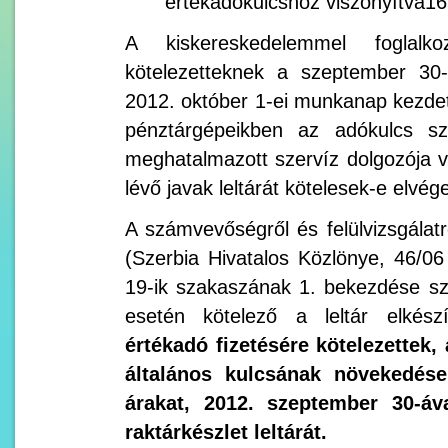
értékadókulcshoz viszonyítva1
A kiskereskedelemmel foglalk
kötelezetteknek a szeptember 30-
2012. október 1-ei munkanap kezdete
pénztárgépeikben az adókulcs s
meghatalmazott szervíz dolgozója vé
lévő javak leltárát kötelesek-e elvég
A számvevőségről és felülvizsgálatró
(Szerbia Hivatalos Közlönye, 46/0
19-ik szakaszának 1. bekezdése sze
esetén kötelező a leltár elkés
értékadó fizetésére kötelezettek,
általános kulcsának növekedése
árakat, 2012. szeptember 30-áva
raktárkészlet leltárát.