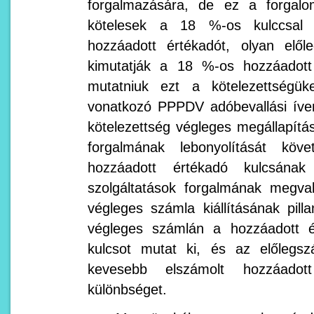
forgalmazására, de ez a forgal
kötelesek a 18 %-os kulccsal e
hozzáadott értékadót, olyan elől
kimutatják a 18 %-os hozzáadott 
mutatniuk ezt a kötelezettségü
vonatkozó PPPDV adóbevallási íven
kötelezettség végleges megállapítás
forgalmának lebonyolítását köv
hozzáadott értékadó kulcsána
szolgáltatások forgalmának megva
végleges számla kiállításának pil
végleges számlán a hozzáadott é
kulcsot mutat ki, és az előlegs
kevesebb elszámolt hozzáadott
különbséget.