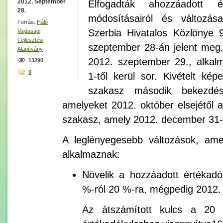
2012. September
Elfogadták ahozzáadott é
28.
módosításairól és változása
Forrás:
Háló
Szerbia Hivatalos Közlönye
Vajdasági
Fejlesztési
szeptember 28-án jelent meg
Alapítvány
2012. szeptember 29., alkal
13290
0
1-től kerül sor. Kivételt ké
szakasz második bekezdé
amelyeket 2012. október elsejétől a
szakasz, amely 2012. december 31-t
A leglényegesebb változások, ame
alkalmaznak:
Növelik a hozzáadott értékadó
%-ról 20 %-ra, mégpedig 2012. 
Az átszámított kulcs a 20 