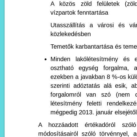
A közös zöld felületek (zöl
vízpartok fenntartása
Utasszállítás a városi és vár
közlekedésben
Temetők karbantartása és temet
Minden lakólétesítmény és e
osztható egység forgalma, a
ezekben a javakban 8 %-os kül
szerinti adóztatás alá esik,
forgalomról van szó (nem c
létesítmény feletti rendelkez
mégpedig 2013. január elsejétő
A hozzáadott értékadóról szóló
módosításairól szóló törvénnyel,