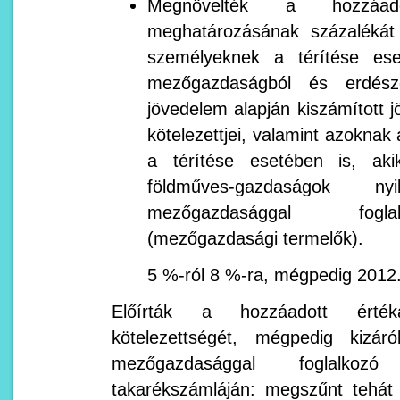
Megnövelték a hozzáad
meghatározásának százalékát
személyeknek a térítése ese
mezőgazdaságból és erdésze
jövedelem alapján kiszámított 
kötelezettjei, valamint azokna
a térítése esetében is, aki
földműves-gazdaságok nyil
mezőgazdasággal fogl
(mezőgazdasági termelők).
5 %-ról 8 %-ra, mégpedig 2012.
Előírták a hozzáadott értéka
kötelezettségét, mégpedig kizár
mezőgazdasággal foglalkoz
takarékszámláján: megszűnt tehát