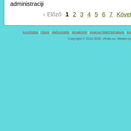
administraciji
‹ Előző
1
2
3
4
5
6
7
Követ
kezdőoldal
|
rólunk
|
tájékoztatók
|
témakörök
|
gyakran feltett kérdések
|
ka
Copyright © 2010-2026, vfhalo.eu. Minden jo