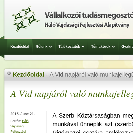
Kezdőoldal
Rólunk
Tájékoztatók
Témakörök
Gyakra
Kezdőoldal
A Vid napjáról való munkajell
A Vid napjáról való munkajell
2015. June 21.
A Szerb Köztársaságban meg
Forrás:
Háló
munkával ünneplik azt (szerbü
Vajdasági
Rigómezei csatára emlékezve
Fejlesztési