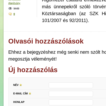
Alapítvány
más ünnepekről szóló törvén
9449
Köztársaságban (az SZK Hiv
0
101/2007 és 92/2011).
Olvasói hozzászólások
Ehhez a bejegyzéshez még senki nem szólt ho
megosztja véleményét!
Új hozzászólás
NÉV
E-MAIL CÍM
HONLAP