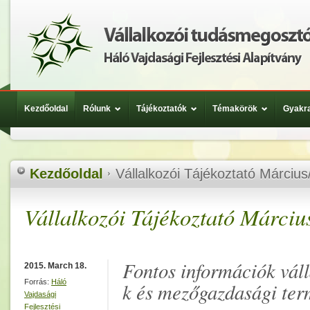
Kezdőoldal
Rólunk
Tájékoztatók
Témakörök
Gyakra
Kezdőoldal
Vállalkozói Tájékoztató Márciu
Vállalkozói Tájékoztató Márciu
Fontos információk váll
2015. March 18.
Forrás:
Háló
k és mezőgazdasági ter
Vajdasági
Fejlesztési