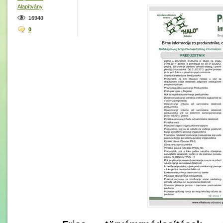
Alapítvány
16940
0