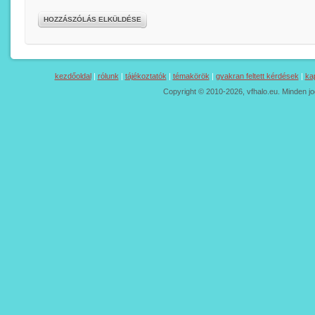
HOZZÁSZÓLÁS ELKÜLDÉSE
kezdőoldal
|
rólunk
|
tájékoztatók
|
témakörök
|
gyakran feltett kérdések
|
ka
Copyright © 2010-2026, vfhalo.eu. Minden jo