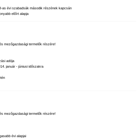
 2013-as évi szabadsák második részének kapcsán
onyabb előírt alapja
k és mezőgazdasági termelők részére!
zási adója
14. január - júniusi időszakra
etén
k és mezőgazdasági termelők részére!
gasabb évi alapjai