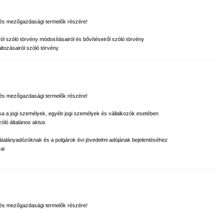
k és mezőgazdasági termelők részére!
ról szóló törvény módosításairól és bővítéseiről szóló törvény
ltozásairól szóló törvény
k és mezőgazdasági termelők részére!
sa a jogi személyek, egyéb jogi személyek és vállalkozók esetében
zóló általános aktus
 átalányadózóknak és a polgárok évi jövedelmi adójának bejelentéséhez
ai
k és mezőgazdasági termelők részére!