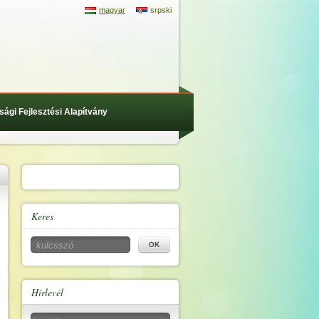
magyar
srpski
sági Fejlesztési Alapítvány
Keres
Hírlevél