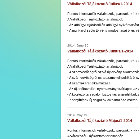
Vállalkozói Tájékoztató Július/1-2014
Fontos információk vállalkozók, iparosok, kft-
A Vállalkozói Tájékoztató tartalmából:
- Az adóügyi eljárásról és adóügyi nyilvántartás
- A munkáról szóló törvény módosításairól és vá
2014. June 16.
Vállalkozói Tájékoztató Június/1-2014
Fontos információk vállalkozók, iparosok, kft-
A Vállalkozói Tájékoztató tartalmából:
- A számvevőségről szóló új törvény alkalmazá
- A számvevőségről és a számviteli politikáról s
- A számlakeret alkalmazása
- Az új adóbevallási nyomtatványok/űrlapok az
- A kötelező társadalombiztosítás új járulékkulcs
- Könnyítések új dolgozók alkalmazása esetén
2014. May 19.
Vállalkozói Tájékoztató Május/1-2014
Fontos információk vállalkozók, iparosok, kft-
A Vállalkozói Tájékoztató tartalmából: