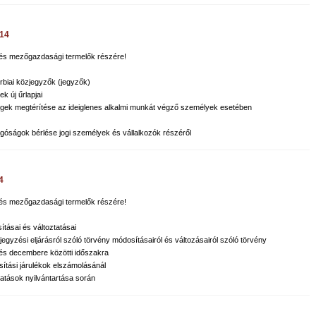
014
k és mezőgazdasági termelők részére!
rbiai közjegyzők (jegyzők)
k új űrlapjai
égek megtérítése az ideiglenes alkalmi munkát végző személyek esetében
góságok bérlése jogi személyek és vállalkozók részéről
4
k és mezőgazdasági termelők részére!
ításai és változtatásai
egyzési eljárásról szóló törvény módosításairól és változásairól szóló törvény
a és decembere közötti időszakra
osítási járulékok elszámolásánál
tatások nyilvántartása során