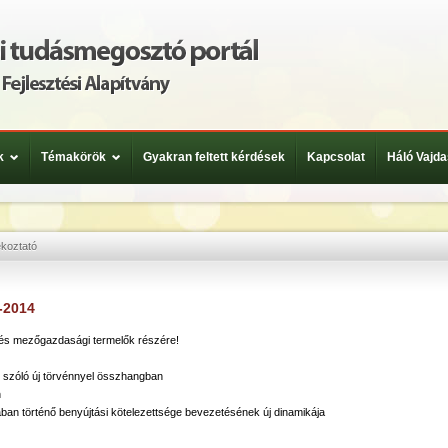
k
Témakörök
Gyakran feltett kérdések
Kapcsolat
Háló Vajda
ékoztató
-2014
k és mezőgazdasági termelők részére!
szóló új törvénnyel összhangban
n
ában történő benyújtási kötelezettsége bevezetésének új dinamikája