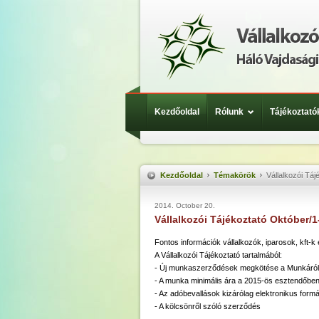
Kezdőoldal
Rólunk
Tájékoztató
Kezdőoldal
Témakörök
Vállalkozói Táj
2014. October 20.
Vállalkozói Tájékoztató Október/1
Fontos információk vállalkozók, iparosok, kft-
A Vállalkozói Tájékoztató tartalmából:
- Új munkaszerződések megkötése a Munkáról 
- A munka minimális ára a 2015-ös esztendőbe
- Az adóbevallások kizárólag elektronikus form
- A kölcsönről szóló szerződés