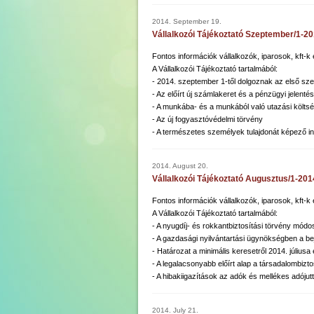
2014. September 19.
Vállalkozói Tájékoztató Szeptember/1-2
Fontos információk vállalkozók, iparosok, kft-
A Vállalkozói Tájékoztató tartalmából:
- 2014. szeptember 1-től dolgoznak az első sze
- Az előírt új számlakeret és a pénzügyi jelentése
- A munkába- és a munkából való utazási költs
- Az új fogyasztóvédelmi törvény
- A természetes személyek tulajdonát képező in
2014. August 20.
Vállalkozói Tájékoztató Augusztus/1-201
Fontos információk vállalkozók, iparosok, kft-
A Vállalkozói Tájékoztató tartalmából:
- A nyugdíj- és rokkantbiztosítási törvény módos
- A gazdasági nyilvántartási ügynökségben a bej
- Határozat a minimális keresetről 2014. július
- A legalacsonyabb előírt alap a társadalombizt
- A hibakiigazítások az adók és mellékes adójut
2014. July 21.