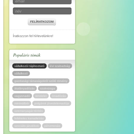
FELÍRATKOZOM
Íratkozzon fel hírlevelünkre!
Populáris témák
vállalkozói tájékoztató
évi szabadság
vállalkozó
gazdasági társaságokról szóló törvény
átalányadózás
szakvizsga
vagyonadó
rendelet
önadózás
minimálbér
polgárok jövedelemadója
üzemanyagár-térítés
feltételes kamatleírás
szociális járulékok
pénzmosás