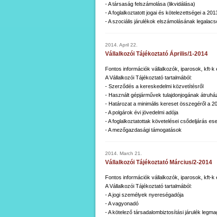
- A társaság felszámolása (likvidálása)
- A foglalkoztatott jogai és kötelezettségei a
- A szociális járulékok elszámolásának legalacs
2014. April 22.
Vállalkozói Tájékoztató Április/1-2014
Fontos információk vállalkozók, iparosok, kft-
A Vállalkozói Tájékoztató tartalmából:
- Szerződés a kereskedelmi közvetítésről
- Használt gépjárművek tulajdonjogának átruhá
- Határozat a minimális kereset összegéről a 20
- A polgárok évi jövedelmi adója
- A foglalkoztatottak követelései csődeljárás es
- A mezőgazdasági támogatások
2014. March 21.
Vállalkozói Tájékoztató Március/2-2014
Fontos információk vállalkozók, iparosok, kft-
A Vállalkozói Tájékoztató tartalmából:
- A jogi személyek nyereségadója
- A vagyonadó
- A kötelező társadalombiztosítási járulék legma