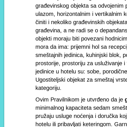
građevinskog objekta sa odvojenim 
ulazom, horizontalnim i vertikalnim
činiti i nekoliko građevinskih objekat
građevina, a ne radi se o depandansu
objekti moraju biti povezani hodnici
mora da ima: prijemni hol sa recepc
smeštajnih jedinica, kuhinjski blok,
prostorije, prostoriju za usluživanje
jedinice u hotelu su: sobe, porodičn
Ugostiteljski objekat za smeštaj vrst
kategoriju.
Ovim Pravilnikom je utvrđeno da je
minimalnog kapaciteta sedam smešta
pružaju usluge noćenja i doručka koj
hotelu ili pribavljati keteringom. Garn