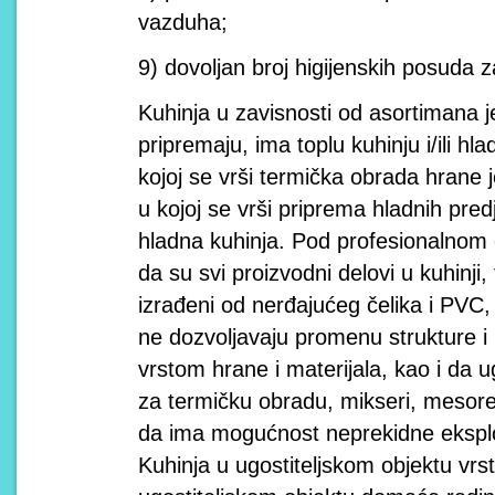
vazduha;
9) dovoljan broj higijenskih posuda z
Kuhinja u zavisnosti od asortimana je
pripremaju, ima toplu kuhinju i/ili hl
kojoj se vrši termička obrada hrane j
u kojoj se vrši priprema hladnih predje
hladna kuhinja. Pod profesionaln
da su svi proizvodni delovi u kuhinji, t
izrađeni od nerđajućeg čelika i PVC
ne dozvoljavaju promenu strukture i 
vrstom hrane i materijala, kao i da u
za termičku obradu, mikseri, mesorez
da ima mogućnost neprekidne eksplo
Kuhinja u ugostiteljskom objektu vrst