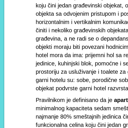
koju čini jedan građevinski objekat
objekta sa odvojenim pristupom i p
horizontalnim i vertikalnim komunik
činiti i nekoliko građevinskih objekat
građevina, a ne radi se o depandansu
objekti moraju biti povezani hodnici
hotel mora da ima: prijemni hol sa 
jedinice, kuhinjski blok, pomoćne i s
prostoriju za usluživanje i toalete z
garni hotelu su: sobe, porodične sobe
objekat podvrste garni hotel razvrsta
Pravilnikom je definisano da je
apart
minimalnog kapaciteta sedam smeštaj
najmanje 80% smeštajnih jedinica čin
funkcionalna celina koju čini jedan 