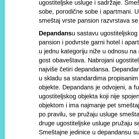
ugostiteljske usluge i sadržaje. Sme
sobe, porodične sobe i apartmani. Ug
smeštaj vrste pansion razvrstava se 
Depandans
u sastavu ugostiteljskog 
pansion i podvrste garni hotel i apart 
u jednu kategoriju niže u odnosu na 
gost obaveštava. Nabrojani ugostitel
najviše četiri depandansa. Depandan
u skladu sa standardima propisanim 
objekte. Depandans je odvojeni, a f
ugostiteljskog objekta koji nije spo
objektom i ima najmanje pet smeštaj
po pravilu, se pružaju usluge smeštaj
druge ugostiteljske usluge pružaju 
Smeštajne jedinice u depandansu su