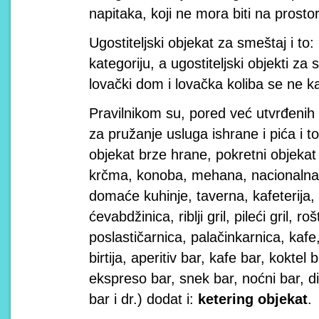
napitaka, koji ne mora biti na prostor
Ugostiteljski objekat za smeštaj i to:
kategoriju, a ugostiteljski objekti za
lovački dom i lovačka koliba se ne k
Pravilnikom su, pored već utvrđenih v
za pružanje usluga ishrane i pića i t
objekat brze hrane, pokretni objekat i
krčma, konoba, mehana, nacionalna 
domaće kuhinje, taverna, kafeterija, p
ćevabdžinica, riblji gril, pileći gril, ro
poslastičarnica, palačinkarnica, kafe, 
birtija, aperitiv bar, kafe bar, koktel 
ekspreso bar, snek bar, noćni bar, d
bar i dr.) dodat i:
ketering objekat
.