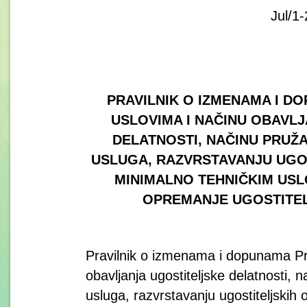
Jul/1
PRAVILNIK O IZMENAMA I D
USLOVIMA I NAČINU OBAVL
DELATNOSTI, NAČINU PRUŽ
USLUGA, RAZVRSTAVANJU UGOS
MINIMALNO TEHNIČKIM USL
OPREMANJE UGOSTITEL
Pravilnik o izmenama i dopunama Pra
obavljanja ugostiteljske delatnosti, n
usluga, razvrstavanju ugostiteljskih 