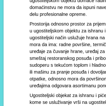
ugostiteljskom objektu domaće radin
domaćinstvu ne mora da ispuni nave
delu profesionalne opreme.
Prostorija odnosno prostor za prijem
u ugostiteljskom objektu za ishranu 
ugostiteljski način uslužuje hrana n
mora da ima: radne površine, termič
uređaje za čuvanje hrane, uređaj za 
smeštaj restoranskog posuđa i pribo
sudoperu s tekućom toplom i hladn
ili mašinu za pranje posuđa i dovolja
otpatke, odnosno mora da površino
uređajima odgovara asortimanu ponu
Ugostiteljski objekat za ishranu i p
kome se usluživanje vrši na ugostite