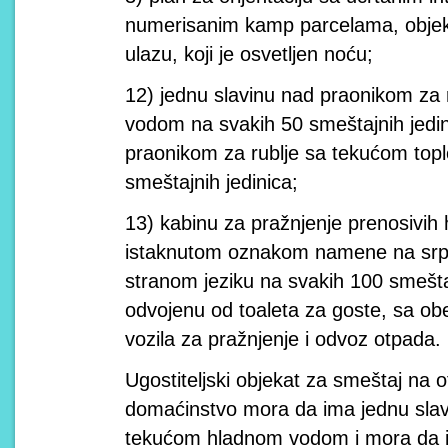
numerisanim kamp parcelama, objekt
ulazu, koji je osvetljen noću;
12) jednu slavinu nad praonikom za
vodom na svakih 50 smeštajnih jedin
praonikom za rublje sa tekućom to
smeštajnih jedinica;
13) kabinu za pražnjenje prenosivih 
istaknutom oznakom namene na srp
stranom jeziku na svakih 100 smeštaj
odvojenu od toaleta za goste, sa o
vozila za pražnjenje i odvoz otpada.
Ugostiteljski objekat za smeštaj na 
domaćinstvo mora da ima jednu sla
tekućom hladnom vodom i mora da 