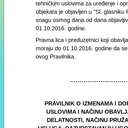
tehničkim uslovima za uređenje i opr
objekata je objavljen u "Sl. glasniku 
snagu osmog dana od dana objavljiva
01.10.2016. godine.
Pravna lica i preduzetnici koji obavlj
moraju do 01.10.2016. godine da s
ovog Pravilnika.
…………………………
PRAVILNIK O IZMENAMA I D
USLOVIMA I NAČINU OBAVL
DELATNOSTI, NAČINU PRUŽ