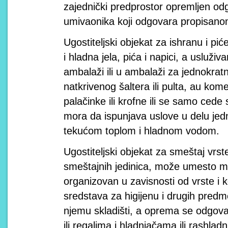
zajednički predprostor opremljen o
umivaonika koji odgovara propisano
Ugostiteljski objekat za ishranu i pi
i hladna jela, pića i napici, a usluživa
ambalaži ili u ambalaži za jednokra
natkrivenog šaltera ili pulta, au ko
palačinke ili krofne ili se samo ced
mora da ispunjava uslove u delu je
tekućom toplom i hladnom vodom.
Ugostiteljski objekat za smeštaj vrst
smeštajnih jedinica, može umesto m
organizovan u zavisnosti od vrste i k
sredstava za higijenu i drugih pred
njemu skladišti, a oprema se odgov
ili regalima i hladnjačama ili rashl