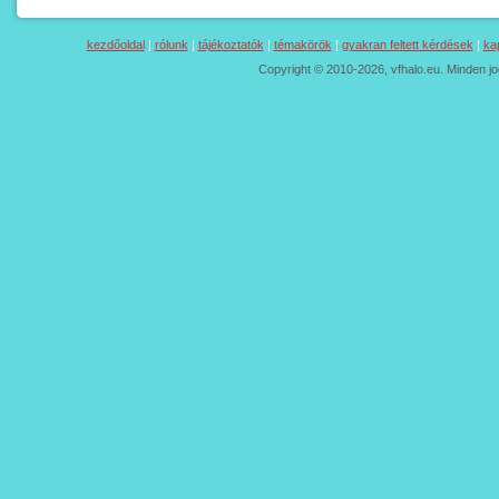
kezdőoldal
|
rólunk
|
tájékoztatók
|
témakörök
|
gyakran feltett kérdések
|
ka
Copyright © 2010-2026, vfhalo.eu. Minden jo