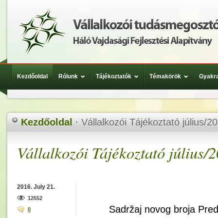
Kezdőoldal
Rólunk
Tájékoztatók
Témakörök
Gyakra
Kezdőoldal
Vállalkozói Tájékoztató július/2
Vállalkozói Tájékoztató július/
2016. July 21.
12552
Sadržaj novog broja Pred
0