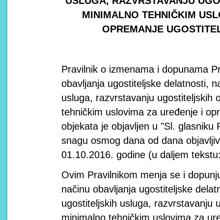
USLUGA, RAZVRSTAVANJU UGOS
MINIMALNO TEHNIČKIM USL
OPREMANJE UGOSTITEL
Pravilnik o izmenama i dopunama Pra
obavljanja ugostiteljske delatnosti, n
usluga, razvrstavanju ugostiteljskih 
tehničkim uslovima za uređenje i opr
objekata je objavljen u "Sl. glasniku 
snagu osmog dana od dana objavljiva
01.10.2016. godine (u daljem tekstu: 
Ovim Pravilnikom menja se i dopunjuj
načinu obavljanja ugostiteljske delat
ugostiteljskih usluga, razvrstavanju u
minimalno tehničkim uslovima za ur