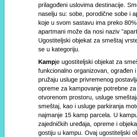
prilagođeni uslovima destinacije. Sme
naselju su: sobe, porodične sobe i a
koje u svom sastavu ima preko 80% s
apartmani može da nosi naziv "apar
Ugostiteljski objekat za smeštaj vrst
se u kategoriju.
Kamp
je ugostiteljski objekat za sm
funkcionalno organizovan, ograđen 
pružaju usluge privremenog postavlja
opreme za kampovanje potrebne za 
otvorenom prostoru, usluge smeštaj
smeštaj, kao i usluge parkiranja moto
najmanje 15 kamp parcela. U kampu 
zajedničkih uređaja, opreme i objek
gostiju u kampu. Ovaj ugostiteljski o