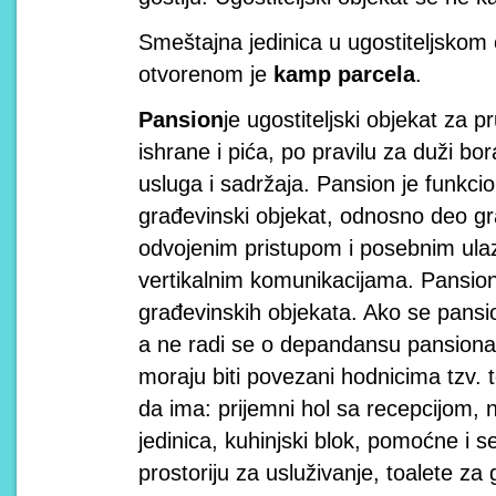
Smeštajna jedinica u ugostiteljskom
otvorenom je
kamp parcela
.
Pansion
je ugostiteljski objekat za 
ishrane i pića, po pravilu za duži bor
usluga i sadržaja. Pansion je funkcio
građevinski objekat, odnosno deo g
odvojenim pristupom i posebnim ulaz
vertikalnim komunikacijama. Pansion 
građevinskih objekata. Ako se pansio
a ne radi se o depandansu pansiona, 
moraju biti povezani hodnicima tzv
da ima: prijemni hol sa recepcijom, 
jedinica, kuhinjski blok, pomoćne i s
prostoriju za usluživanje, toalete za 