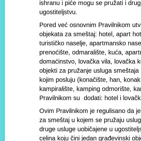
ishranu i piće mogu se pružati i dru
ugostiteljstvu.
Pored već osnovnim Pravilnikom utvrđ
objekata za smeštaj: hotel, apart hot
turističko naselje, apartmansko nase
prenoćište, odmaralište, kuća, apart
domaćinstvo, lovačka vila, lovačka ku
objekti za pružanje usluga smeštaja
kojim posluju (konačište, han, konak,
kampiralište, kamping odmorište, kam
Pravilnikom su dodati: hotel i lovač
Ovim Pravilnikom je regulisano da j
za smeštaj u kojem se pružaju usluge
druge usluge uobičajene u ugostitelj
celina koju čini jedan građevinski o