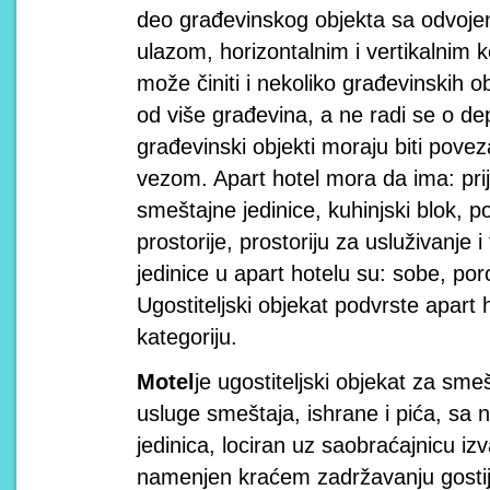
deo građevinskog objekta sa odvoje
ulazom, horizontalnim i vertikalnim 
može činiti i nekoliko građevinskih o
od više građevina, a ne radi se o de
građevinski objekti moraju biti pove
vezom. Apart hotel mora da ima: pri
smeštajne jedinice, kuhinjski blok, 
prostorije, prostoriju za usluživanje
jedinice u apart hotelu su: sobe, po
Ugostiteljski objekat podvrste apart 
kategoriju.
Motel
je ugostiteljski objekat za sme
usluge smeštaja, ishrane i pića, sa
jedinica, lociran uz saobraćajnicu i
namenjen kraćem zadržavanju gostiju