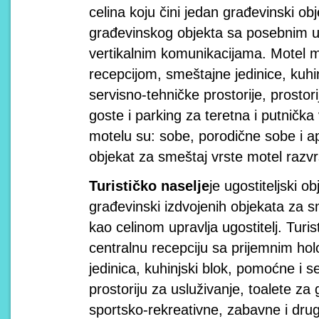
celina koju čini jedan građevinski o
građevinskog objekta sa posebnim u
vertikalnim komunikacijama. Motel m
recepcijom, smeštajne jedinice, kuhi
servisno-tehničke prostorije, prostori
goste i parking za teretna i putnička
motelu su: sobe, porodične sobe i ap
objekat za smeštaj vrste motel razvr
Turističko naselje
je ugostiteljski o
građevinski izdvojenih objekata za sm
kao celinom upravlja ugostitelj. Turi
centralnu recepciju sa prijemnim ho
jedinica, kuhinjski blok, pomoćne i s
prostoriju za usluživanje, toalete za 
sportsko-rekreativne, zabavne i drug