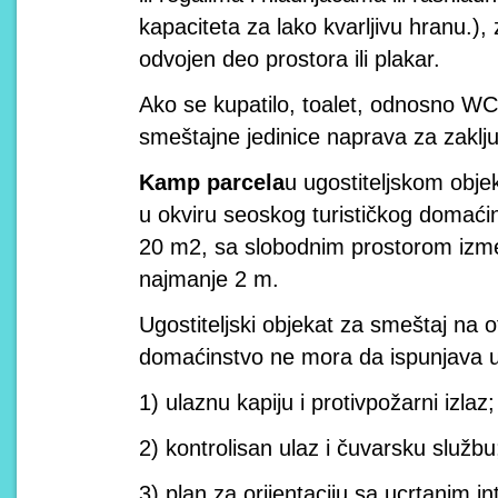
kapaciteta za lako kvarljivu hranu.)
odvojen deo prostora ili plakar.
Ako se kupatilo, toalet, odnosno WC
smeštajne jedinice naprava za zaklj
Kamp parcela
u ugostiteljskom obj
u okviru seoskog turističkog domaći
20 m2, sa slobodnim prostorom izm
najmanje 2 m.
Ugostiteljski objekat za smeštaj na 
domaćinstvo ne mora da ispunjava u
1) ulaznu kapiju i protivpožarni izlaz;
2) kontrolisan ulaz i čuvarsku službu
3) plan za orijentaciju sa ucrtanim 