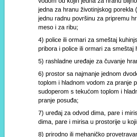
vodom od kojih jedna za hranu biljno
jedna za hranu životinjskog porekla 
jednu radnu površinu za pripremu hr
meso i za ribu;
4) police ili ormari za smeštaj kuhin
pribora i police ili ormari za smešta
5) rashladne uređaje za čuvanje hran
6) prostor sa najmanje jednom dv
toplom i hladnom vodom za pranje p
sudoperom s tekućom toplom i hla
pranje posuđa;
7) uređaj za odvod dima, pare i mir
dima, pare i mirisa u prostorije u ko
8) prirodno ili mehaničko provetra