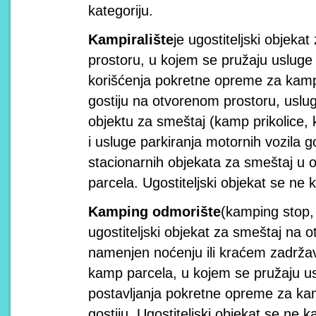
kategoriju.
Kampiralište
je ugostiteljski objek
prostoru, u kojem se pružaju usluge 
korišćenja pokretne opreme za kam
gostiju na otvorenom prostoru, uslu
objektu za smeštaj (kamp prikolice, 
i usluge parkiranja motornih vozila 
stacionarnih objekata za smeštaj u
parcela. Ugostiteljski objekat se ne 
Kamping odmorište
(kamping stop,
ugostiteljski objekat za smeštaj na 
namenjen noćenju ili kraćem zadržava
kamp parcela, u kojem se pružaju u
postavljanja pokretne opreme za ka
gostiju. Ugostiteljski objekat se ne k