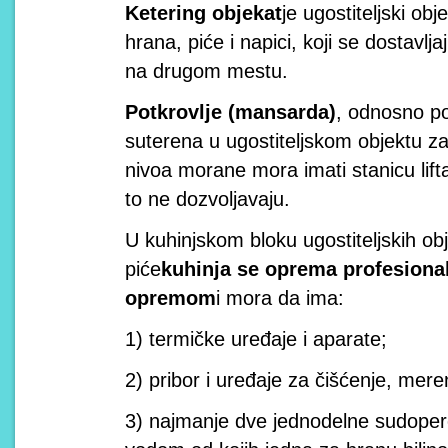
Ketering objekat
je ugostiteljski ob
hrana, piće i napici, koji se dostavlja
na drugom mestu.
Potkrovlje (mansarda)
, odnosno po
suterena u ugostiteljskom objektu za
nivoa morane mora imati stanicu lif
to ne dozvoljavaju.
U kuhinjskom bloku ugostiteljskih obj
piće
kuhinja se oprema profesiona
opremom
i mora da ima:
1) termičke uređaje i aparate;
2) pribor i uređaje za čišćenje, mer
3) najmanje dve jednodelne sudoper