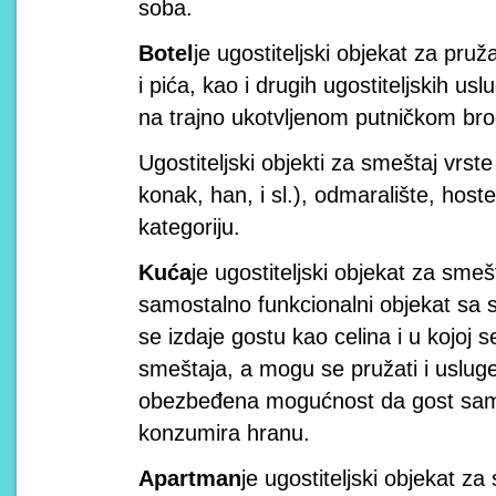
soba.
Botel
je ugostiteljski objekat za pru
i pića, kao i drugih ugostiteljskih usl
na trajno ukotvljenom putničkom bro
Ugostiteljski objekti za smeštaj vrst
konak, han, i sl.), odmaralište, hoste
kategoriju.
Kuća
je ugostiteljski objekat za smešt
samostalno funkcionalni objekat sa 
se izdaje gostu kao celina i u kojoj 
smeštaja, a mogu se pružati i usluge 
obezbeđena mogućnost da gost samo
konzumira hranu.
Apartman
je ugostiteljski objekat za 