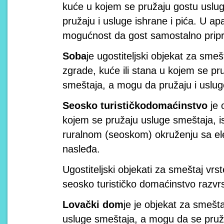
kuće u kojem se pružaju gostu uslu
pružaju i usluge ishrane i pića. U 
mogućnost da gost samostalno prip
Soba
je ugostiteljski objekat za sme
zgrade, kuće ili stana u kojem se pr
smeštaja, a mogu da pružaju i usluge
Seosko turističko
domaćinstvo
je 
kojem se pružaju usluge smeštaja, ish
ruralnom (seoskom) okruženju sa el
nasleđa.
Ugostiteljski objekati za smeštaj vrs
seosko turističko domaćinstvo razvrs
Lovački dom
je je objekat za smešt
usluge smeštaja, a mogu da se pružaj