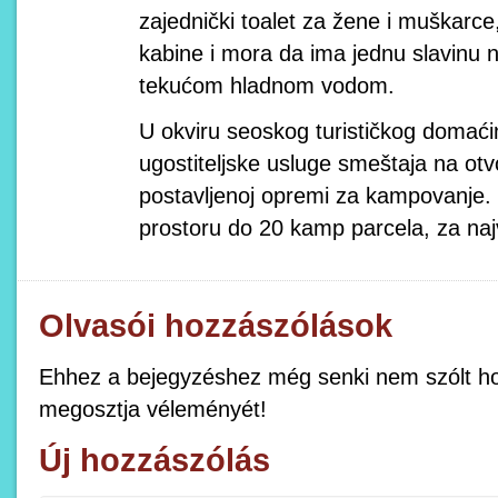
zajednički toalet za žene i muškarce
kabine i mora da ima jednu slavinu
tekućom hladnom vodom.
U okviru seoskog turističkog domaći
ugostiteljske usluge smeštaja na o
postavljenoj opremi za kampovanje.
prostoru do 20 kamp parcela, za najv
Olvasói hozzászólások
Ehhez a bejegyzéshez még senki nem szólt ho
megosztja véleményét!
Új hozzászólás