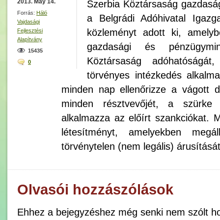
2013. May 14.
Szerbia Köztársaság gazdaság
Forrás:
Háló
a Belgrádi Adóhivatal Igazg
Vajdasági
közleményt adott ki, amelyb
Fejlesztési
Alapítvány
gazdasági és pénzügymini
15435
Köztársaság adóhatóságát
0
törvényes intézkedés alkalma
minden nap ellenőrizze a vágott d
minden résztvevőjét, a szürke 
alkalmazza az előírt szankciókat. 
létesítményt, amelyekben megál
törvénytelen (nem legális) árusításá
Olvasói hozzászólások
Ehhez a bejegyzéshez még senki nem szólt ho