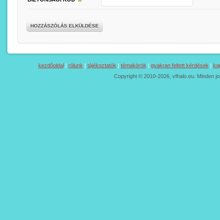
HOZZÁSZÓLÁS ELKÜLDÉSE
kezdőoldal
|
rólunk
|
tájékoztatók
|
témakörök
|
gyakran feltett kérdések
|
ka
Copyright © 2010-2026, vfhalo.eu. Minden jo