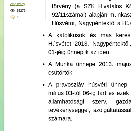
Alapítvány
törvény (a SZK Hivatalos K
15272
92/11számai) alapján munkasz
0
Húsvétot, Nagypéntektől a Hú
A katolikusok és más keres
Húsvétot 2013. Nagypéntektől,
01-jéig ünneplik az idén.
A Munka ünnepe 2013. május
csütörtök.
A pravoszláv húsvéti ünnep 
május 03-tól 06-ig tart és ez
államhatósági szerv, gaz
tevékenységgel, szolgáltatáss
számára.