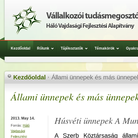
Kezdőoldal
Rólunk
Tájékoztatók
Témakörök
Gyakra
Kezdőoldal
Állami ünnepek és más ünnepe
Állami ünnepek és más ünnepe
Húsvéti ünnepek A Mu
2013. May 14.
Forrás:
Háló
Vajdasági
A Szerb Köztársaság állam
Fejlesztési