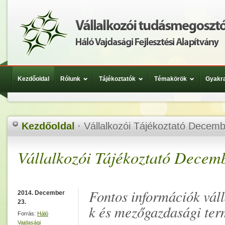
Kezdőoldal
Rólunk
Tájékoztatók
Témakörök
Gyakra
Kezdőoldal
Vállalkozói Tájékoztató Decem
Vállalkozói Tájékoztató Decem
Fontos információk váll
2014. December
23.
k és mezőgazdasági ter
Forrás:
Háló
Vajdasági