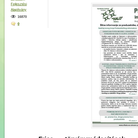
Fejlesztési
Alapítvány
16870
0