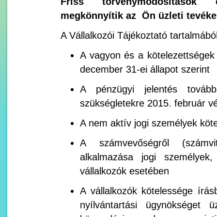
Friss törvénymódosítások 
megkönnyítik az Ön üzleti tevék
A Vállalkozói Tájékoztató tartalmából
A vagyon és a kötelezettségek
december 31-ei állapot szerint
A pénzügyi jelentés tovább
szükségletekre 2015. február v
A nem aktív jogi személyek köt
A számvevőségről (számvit
alkalmazása jogi személyek
vállalkozók esetében
A vállalkozók kötelessége írás
nyílvántartási ügynökséget ü