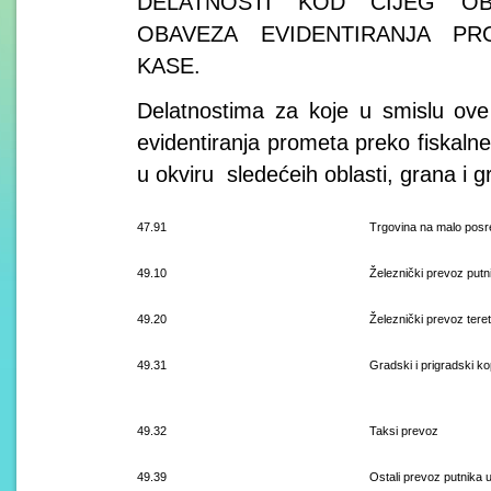
DELATNOSTI KOD ČIJEG OB
OBAVEZA EVIDENTIRANJA P
KASE.
Delatnostima za koje u smislu ov
evidentiranja prometa preko fiskalne
u okviru sledećeih oblasti, grana i g
47.91
Trgovina na malo posre
49.10
Železnički prevoz putnik
49.20
Železnički prevoz tere
49.31
Gradski i prigradski k
49.32
Taksi prevoz
49.39
Ostali prevoz putnika