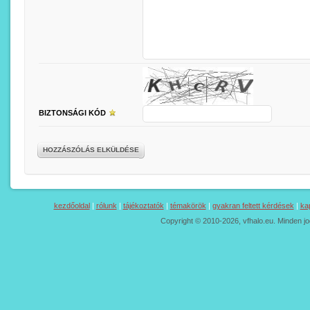
BIZTONSÁGI KÓD
HOZZÁSZÓLÁS ELKÜLDÉSE
kezdőoldal
|
rólunk
|
tájékoztatók
|
témakörök
|
gyakran feltett kérdések
|
ka
Copyright © 2010-2026, vfhalo.eu. Minden jo