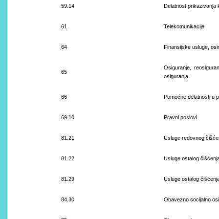
59.14
Delatnost prikazivanja 
61
Telekomunikacije
64
Finansijske usluge, osi
Osiguranje, reosigura
65
osiguranja
66
Pomoćne delatnosti u pr
69.10
Pravni poslovi
81.21
Usluge redovnog čišće
81.22
Usluge ostalog čišćenj
81.29
Usluge ostalog čišćenj
84.30
Оbavezno socijalno os