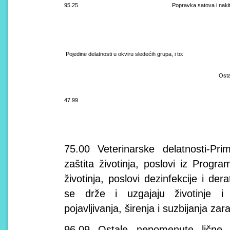
95.25
Popravka satova i naki
Pojedine delatnosti u okviru sledećih grupa, i to:
Osta
47.99
75.00 Veterinarske delatnosti-Pr
zaštita životinja, poslovi iz Progr
životinja, poslovi dezinfekcije i der
se drže i uzgajaju životinje i 
pojavljivanja, širenja i suzbijanja zara
96.09 Ostale nepomenute lične us