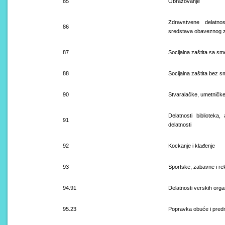
85
Obrazovanje
Zdravstvene delatno
86
sredstava obaveznog z
87
Socijalna zaštita sa s
88
Socijalna zaštita bez s
90
Stvaralačke, umetničke
Delatnosti biblioteka,
91
delatnosti
92
Kockanje i klađenje
93
Sportske, zabavne i rek
94.91
Delatnosti verskih orga
95.23
Popravka obuće i pred