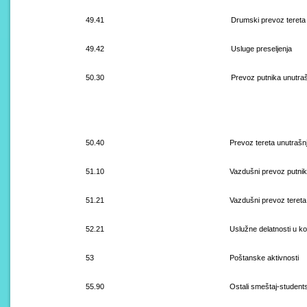
49.41
Drumski prevoz tereta
49.42
Usluge preseljenja
50.30
Prevoz putnika unutra
50.40
Prevoz tereta unutrašn
51.10
Vazdušni prevoz putni
51.21
Vazdušni prevoz tereta
52.21
Uslužne delatnosti u 
53
Poštanske aktivnosti
55.90
Ostali smeštaj-students