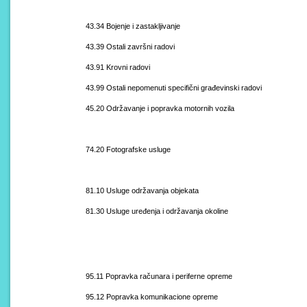
43.34 Bojenje i zastakljivanje
43.39 Ostali završni radovi
43.91 Krovni radovi
43.99 Ostali nepomenuti specifični građevinski radovi
45.20 Održavanje i popravka motornih vozila
74.20 Fotografske usluge
81.10 Usluge održavanja objekata
81.30 Usluge uređenja i održavanja okoline
95.11 Popravka računara i periferne opreme
95.12 Popravka komunikacione opreme