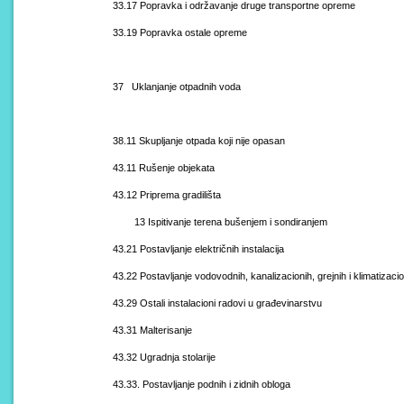
33.17 Popravka i održavanje druge transportne opreme
33.19 Popravka ostale opreme
37 Uklanjanje otpadnih voda
38.11 Skupljanje otpada koji nije opasan
43.11 Rušenje objekata
43.12 Priprema gradilišta
13 Ispitivanje terena bušenjem i sondiranjem
43.21 Postavljanje električnih instalacija
43.22 Postavljanje vodovodnih, kanalizacionih, grejnih i klimatizaci
43.29 Ostali instalacioni radovi u građevinarstvu
43.31 Malterisanje
43.32 Ugradnja stolarije
43.33. Postavljanje podnih i zidnih obloga