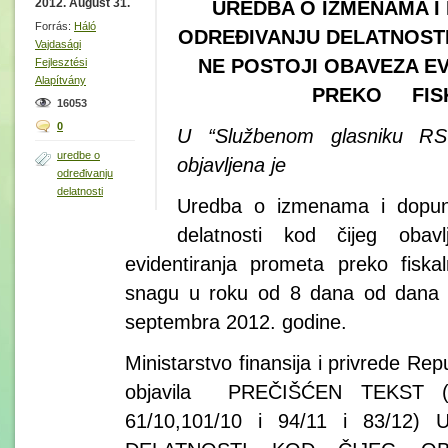
2012. August 31.
UREDBA O IZMENAMA I
Forrás:
Háló
ODREĐIVANJU DELATNOSTI
Vajdasági
NE POSTOJI OBAVEZA E
Fejlesztési
Alapítvány
PREKO FISK
16053
0
U “Službenom glasniku RS”
uredbe o
objavljena je
određivanju
delatnosti
Uredba o izmenama i dopun
delatnosti kod čijeg obav
evidentiranja prometa preko fisk
snagu u roku od 8 dana od dana o
septembra 2012. godine.
Ministarstvo finansija i privrede Rep
objavila PREČIŠĆEN TEKST (“S
61/10,101/10 i 94/11 i 83/1