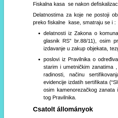
Fiskalna kasa se nakon defiskalizaci
Delatnostima za koje ne postoji o
preko fiskalne kase, smatraju se i :
delatnosti iz Zakona o komuna
glasnik RS” br.88/11), osim p
izdavanje u zakup objekata, tezg
poslovi iz Pravilnika o određiv
starim i umetničkim zanatima
radinosti, načinu sertifikova
evidencije izdatih sertifikata (“
osim kamenorezačkog zanata iz
tog Pravilnika.
Csatolt állományok