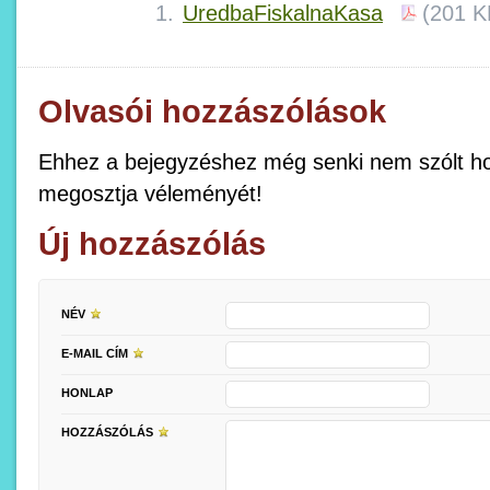
UredbaFiskalnaKasa
(201 K
Olvasói hozzászólások
Ehhez a bejegyzéshez még senki nem szólt ho
megosztja véleményét!
Új hozzászólás
NÉV
E-MAIL CÍM
HONLAP
HOZZÁSZÓLÁS