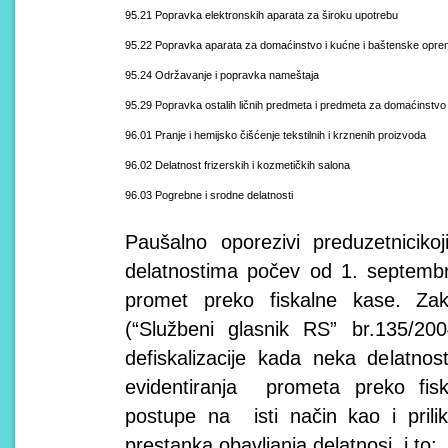
95.21 Popravka elektronskih aparata za široku upotrebu
95.22 Popravka aparata za domaćinstvo i kućne i baštenske op
95.24 Održavanje i popravka nameštaja
95.29 Popravka ostalih ličnih predmeta i predmeta za domaćinstvo
96.01 Pranje i hemijsko čišćenje tekstilnih i krznenih proizvoda
96.02 Delatnost frizerskih i kozmetičkih salona
96.03 Pogrebne i srodne delatnosti
Paušalno oporezivi preduzetnicik
delatnostima počev od 1. septembr
promet preko fiskalne kase. Za
(“Službeni glasnik RS” br.135/20
defiskalizacije kada neka delatn
evidentiranja prometa preko fis
postupe na isti način kao i prilik
prestanka obavljanja delatnosi, i to: