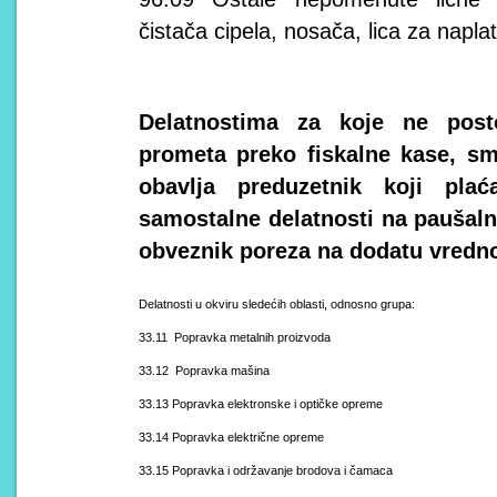
čistača cipela, nosača, lica za napla
Delatnostima za koje ne posto
prometa preko fiskalne kase, sma
obavlja preduzetnik koji pl
samostalne delatnosti na paušalno
obveznik poreza na dodatu vrednos
Delatnosti u okviru sledećih oblasti, odnosno grupa:
33.11 Popravka metalnih proizvoda
33.12 Popravka mašina
33.13 Popravka elektronske i optičke opreme
33.14 Popravka električne opreme
33.15 Popravka i održavanje brodova i čamaca