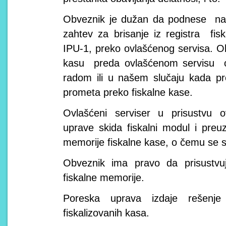
Obveznik je dužan da podnese na
zahtev za brisanje iz registra fi
IPU-1, preko ovlašćenog servisa. O
kasu preda ovlašćenom servisu o
radom ili u našem slučaju kada pr
prometa preko fiskalne kase.
Ovlašćeni serviser u prisustvu 
uprave skida fiskalni modul i preu
memorije fiskalne kase, o čemu se sa
Obveznik ima pravo da prisustvu
fiskalne memorije.
Poreska uprava izdaje rešenj
fiskalizovanih kasa.