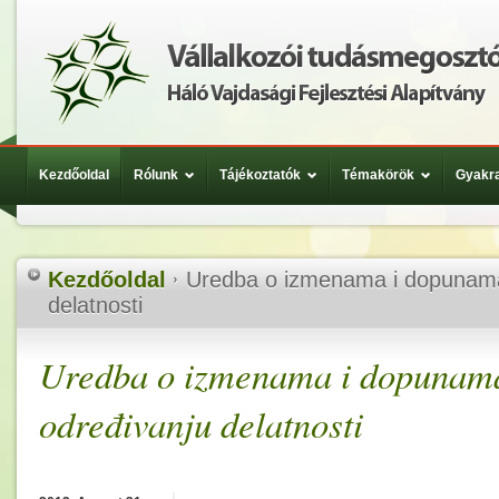
Kezdőoldal
Rólunk
Tájékoztatók
Témakörök
Gyakra
Kezdőoldal
Uredba o izmenama i dopunama
delatnosti
Uredba o izmenama i dopunam
određivanju delatnosti